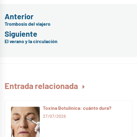
Anterior
Navegación
Trombosis del viajero
Entrada
de
Siguiente
anterior:
entradas
El verano y la circulación
Entrada
siguiente:
Entrada relacionada
Toxina Botulínica: cuánto dura?
27/07/2026